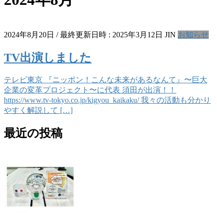
2024年8月20日
/ 最終更新日時 :
2025年3月12日
JIN
お知らせ
TV出演しました
テレビ東京 『ニッポン！こんな未来があるなんて』〜巨大
企業の変革プロジェクト〜に代表 須田が出演！！
https://www.tv-tokyo.co.jp/kigyou_kaikaku/ 我々の活動も分かり
やすく解説して […]
最近の投稿